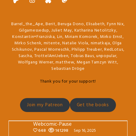
Barrel_the_Ape, Berit, Beruga Dono, Elisabeth, Fynn Nix,
Gilgamessedup, Juliet May, Katharina Netolitzky,
Konstantin+Franziska, Lin, Miriam Komorek, Mirko Ernst,
Mirko Schenk, mitente, Natalie Viola, nimatkaja, Olga
Schikunov, Pascal Worreschk, Philipp Treuber, RedLotus,
Sascha, TrottelAmUeben, Tobias Baus, unpopular,
Wolfgang Werner, matthew, Megan Tamzyn Witt,
Sebastian Dröge
Thank you for your support!
Join my Patreon
Get the books
Webcomic-Pause
648
141298
Sep 16, 2025