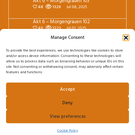
Akt 6 – Morgengrauen 103
48
1329
Jul 08, 2025
Akt 6 – Morgengrauen 102
40
1223
Jul 01, 2025
Manage Consent
Akt 6 – Morgengrauen 101
49
1241
Jun 24, 2025
To provide the best experiences, we use technologies like cookies to store
and/or access device information. Consenting to these technologies will
allow us to process data such as browsing behavior or unique IDs on this
site. Not consenting or withdrawing consent, may adversely affect certain
features and functions.
Accept
Deny
View preferences
Cookie Policy
© Carolin Reich. Please don't use any content without my permission! Theme ©
Toocheke