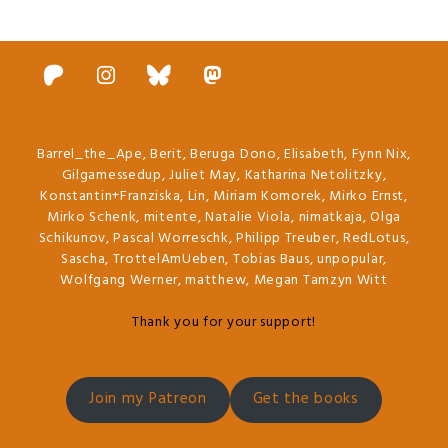
Barrel_the_Ape, Berit, Beruga Dono, Elisabeth, Fynn Nix,
Gilgamessedup, Juliet May, Katharina Netolitzky,
Konstantin+Franziska, Lin, Miriam Komorek, Mirko Ernst,
Mirko Schenk, mitente, Natalie Viola, nimatkaja, Olga
Schikunov, Pascal Worreschk, Philipp Treuber, RedLotus,
Sascha, TrottelAmUeben, Tobias Baus, unpopular,
Wolfgang Werner, matthew, Megan Tamzyn Witt
Thank you for your support!
Join my Patreon
Get the books